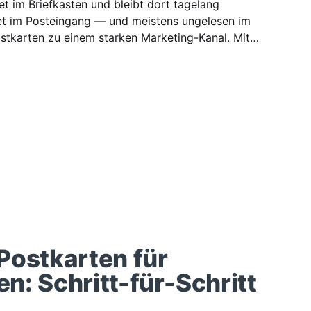
et im Briefkasten und bleibt dort tagelang
det im Posteingang — und meistens ungelesen im
tkarten zu einem starken Marketing-Kanal. Mit
st du Postkarten direkt aus deinem System. Ein
 später liegt die Karte im Briefkasten
Postkarten für
: Schritt-für-Schritt