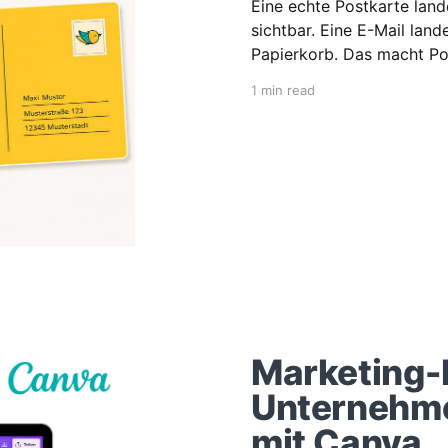
Eine echte Postkarte land
sichtbar. Eine E-Mail lan
Papierkorb. Das macht Pos
der Heymail API verschick
1 min read
Request — und wenige Tage
Marketing-
Unternehmen
mit Canva