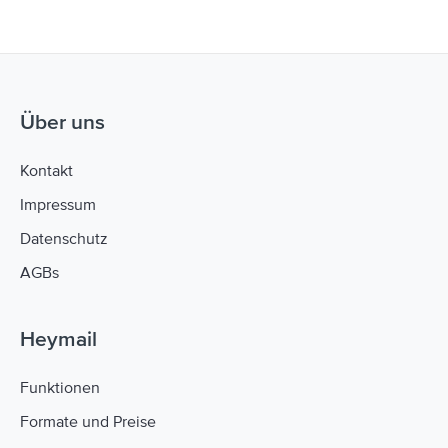
Über uns
Navigation: Über uns
Kontakt
Impressum
Datenschutz
AGBs
Heymail
Navigation: Heymail
Funktionen
Formate und Preise